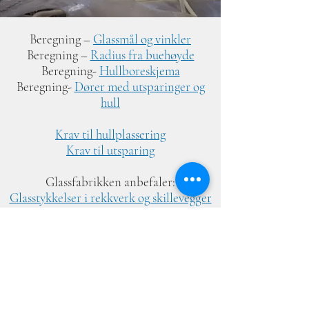
Beregning –
Glassmål og vinkler
Beregning –
Radius fra buehøyde
Beregning-
Hullboreskjema
Beregning-
Dører med utsparinger og
hull
Krav til hullplassering
Krav til utsparing
Glassfabrikken anbefaler:
Glasstykkelser i rekkverk og skillevegger
Glassfakta (2021)
Kontakt
|
Salgs- og leveringsbetingelser
|
Veiledere
|
Personvernerklæring
|
Åpenhetsloven