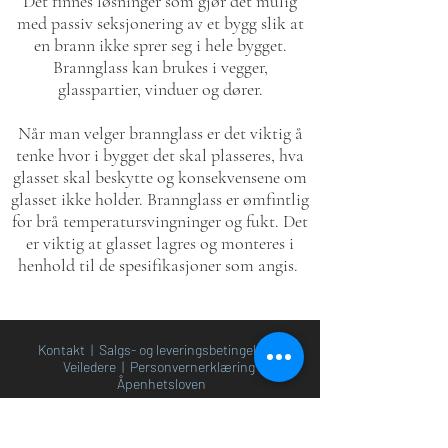
Det finnes løsninger som gjør det mulig
med passiv seksjonering av et bygg slik at
en brann ikke sprer seg i hele bygget.
Brannglass kan brukes i vegger,
glasspartier, vinduer og dører.
Når man velger brannglass er det viktig å
tenke hvor i bygget det skal plasseres, hva
glasset skal beskytte og konsekvensene om
glasset ikke holder. Brannglass er ømfintlig
for brå temperatursvingninger og fukt. Det
er viktig at glasset lagres og monteres i
henhold til de spesifikasjoner som angis.
Kontakt
|
Salgs- og leveringsbetingelser
|
Veiledere
|
Personvernerklæring
|
Åpenhetsloven