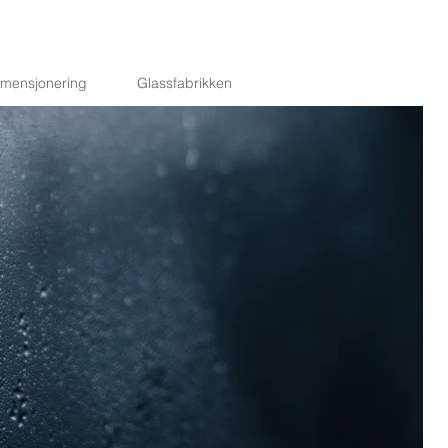
imensjonering
Glassfabrikken