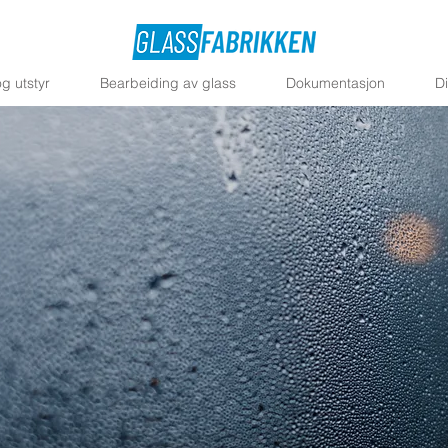
g utstyr
Bearbeiding av glass
Dokumentasjon
D