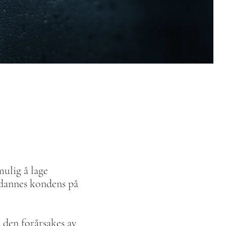
mulig å lage
 dannes kondens på
a den forårsakes av