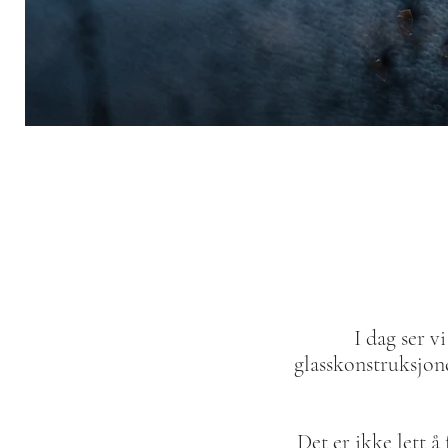
I dag ser v
glasskonstruksjon
Det er ikke lett å