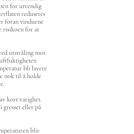
koen for utvendig
erflaten reduseres
er foran vinduene
 risikoen for at
 ved utstråling mot
uftfuktigheten
mperatur bli lavere
e nok til å holde
te.
av kort varighet.
gresset eller på
emperaturen blir