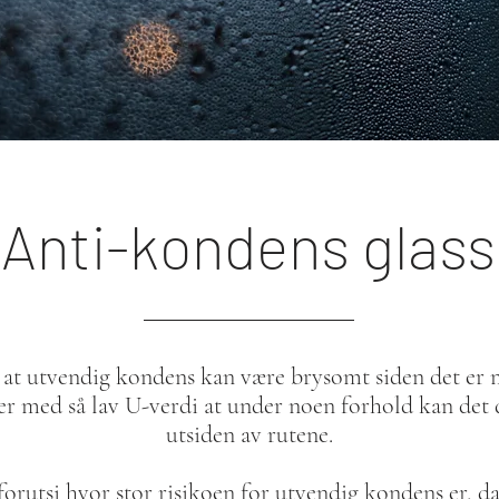
Anti-kondens glass
i at utvendig kondens kan være brysomt siden det er 
er med så lav U-verdi at under noen forhold kan det
utsiden av rutene.
 forutsi hvor stor risikoen for utvendig kondens er, d