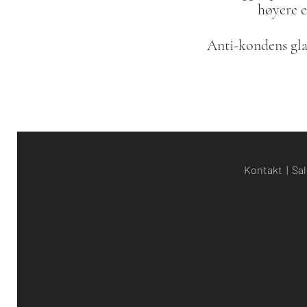
høyere e
Anti-kondens glas
Kontakt
|
Sal