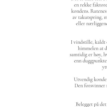
en rekke faktore
kondens. Rutenes 
av takutspring, 
eller nærliggen
I vindstille, kald
himmelen at d
samtidig er høy, h
enn duggpunktet,
yt
Utvendig kondens
Den forsvinner 
Belegget på det