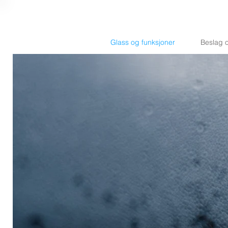
Glass og funksjoner
Beslag o