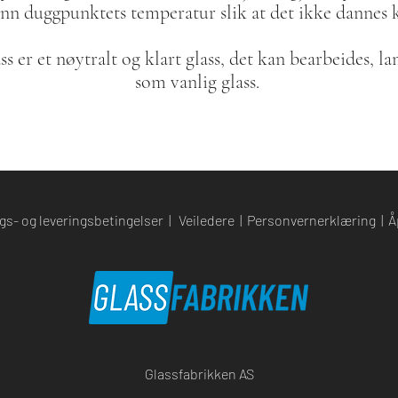
nn duggpunktets temperatur slik at det ikke dannes
s er et nøytralt og klart glass, det kan bearbeides, l
som vanlig glass.
gs- og leveringsbetingelser
|
Veiledere
|
Personvernerklæring
|
Å
Glassfabrikken AS