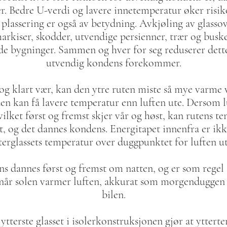
r. Bedre U-verdi og lavere innetemperatur øker risi
plassering er også av betydning. Avkjøling av glassov
markiser, skodder, utvendige persienner, trær og busk
de bygninger. Sammen og hver for seg reduserer dette
utvendig kondens forekommer.
t og klart vær, kan den ytre ruten miste så mye varme
en kan få lavere temperatur enn luften ute. Dersom l
vilket først og fremst skjer vår og høst, kan rutens te
 og det dannes kondens. Energitapet innenfra er ikk
terglassets temperatur over duggpunktet for luften u
 dannes først og fremst om natten, og er som regel 
når solen varmer luften, akkurat som morgenduggen i 
bilen.
 ytterste glasset i isolerkonstruksjonen gjør at yttert