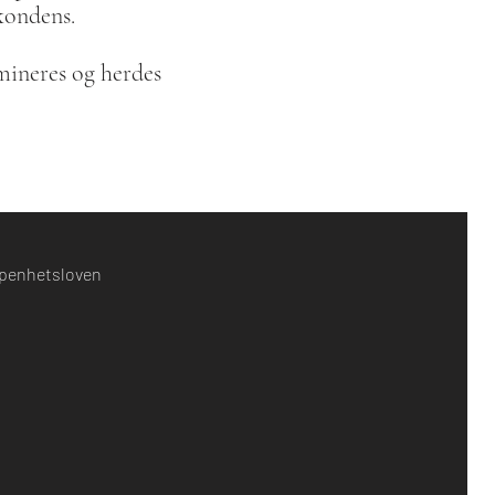
 kondens.
amineres og herdes
penhetsloven