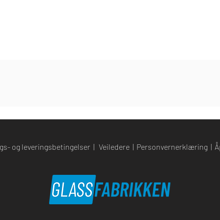
gs- og leveringsbetingelser
|
Veiledere
|
Personvernerklæring
|
Å