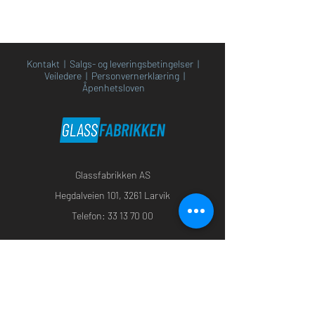
Kontakt
|
Salgs- og leveringsbetingelser
|
Veiledere
|
Personvernerklæring
|
Åpenhetsloven
Glassfabrikken AS
Heg
dalveien 101, 3261 Larvik
Telefon:
33 13 70 0
0
Godkjent returselskap