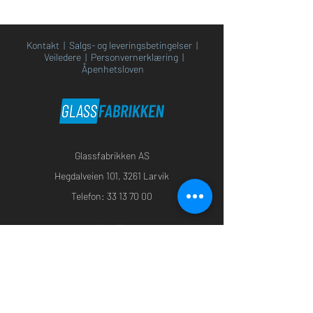
Kontakt
|
Salgs- og leveringsbetingelser
|
Veiledere
|
Personvernerklæring
|
Åpenhetsloven
Glassfabrikken AS
Heg
dalveien 101, 3261 Larvik
Telefon:
33 13 70 0
0
Godkjent returselskap