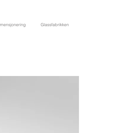
imensjonering
Glassfabrikken