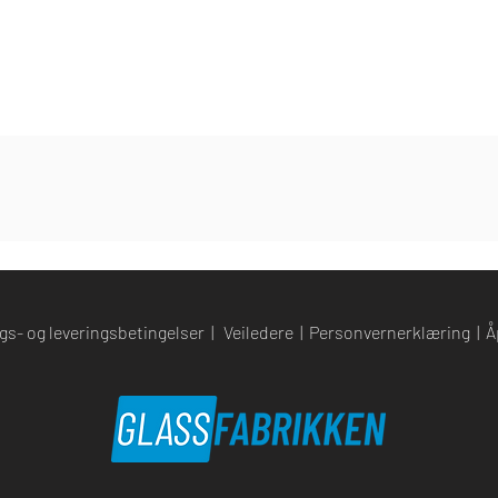
gs- og leveringsbetingelser
|
Veiledere
|
Personvernerklæring
|
Å