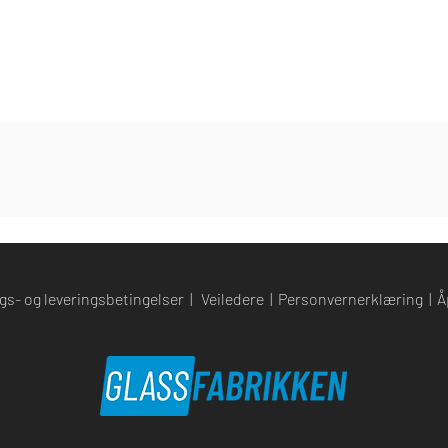
gs- og leveringsbetingelser
|
Veiledere
|
Personvernerklæring
|
Å