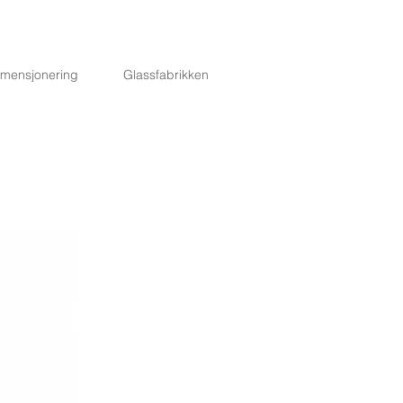
imensjonering
Glassfabrikken