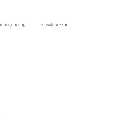
imensjonering
Glassfabrikken