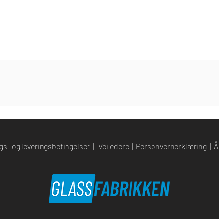
gs- og leveringsbetingelser
|
Veiledere
|
Personvernerklæring
|
Å