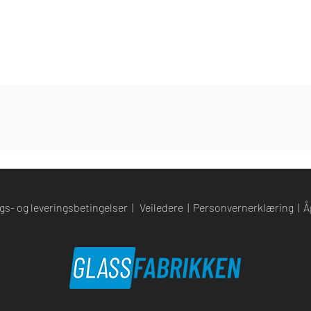
gs- og leveringsbetingelser
|
Veiledere
|
Personvernerklæring
|
Å