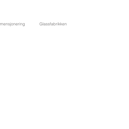
imensjonering
Glassfabrikken