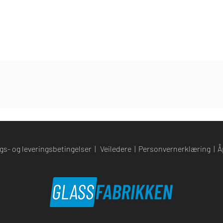
gs- og leveringsbetingelser
|
Veiledere
|
Personvernerklæring
|
Å