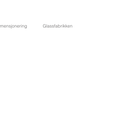
imensjonering
Glassfabrikken